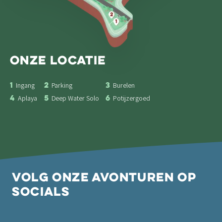
Onze
Locatie
1
2
3
Ingang
Parking
Burelen
4
5
6
Aplaya
Deep Water Solo
Potijzergoed
Volg onze avonturen op
socials