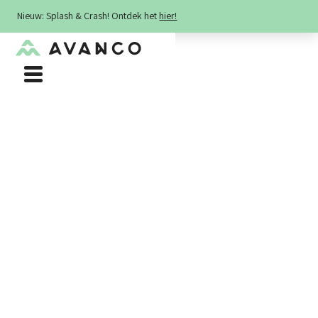
Nieuw: Splash & Crash! Ontdek het
hier!
Algemeen
: +32 474 68 67 13
Kampen & sportdagen
: +32 474 68 67 13