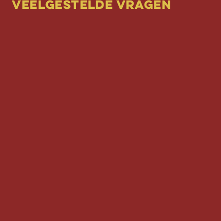
Veelgestelde vragen
Moet je voor een ravotterskamp al 4 jaar
zijn?
Hoe kan ik zien of een kamp reeds volzet is?
Wat is een intern kamp?
Werken jullie met wachtlijsten voor kampen
die volzet zijn?
Wat zijn de begin- en einduren van de
kampen?
Ik ben 16 jaar en ik wil graag deelnemen aan
het jongeren kamp, kan dat nog?
Welke kortingen zijn er?