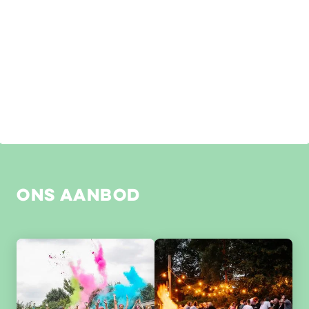
bedrijfsevenementen en teambuildings tot
stadsevenementen, sportdagen en kampen. We denken
out-of-the-box en zijn nogal 'crazy' als het gaat om wat we
allemaal kunnen doen op ons groene domein in Aalbeke of
op jouw eigen locatie.
BEKIJKEN
Ons aanbod