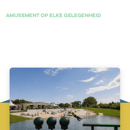
memories
Amusement op elke gelegenheid
Wie Avanco zegt, zegt avontuur! Van knettergekke
uitdagingen voor jong en oud tot adrenaline-pompende
outdoorsporten, unieke events die je verbazen, en een
magnifiek circus waarbij fun centraal staat en iedereen
hunkert naar meer. Ontdek wat Avanco voor jou in petto
heeft.