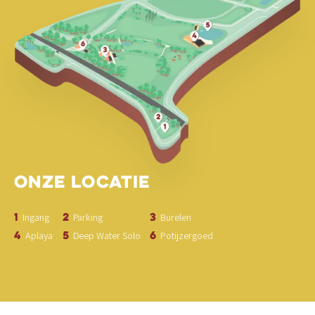
Onze
Locatie
1
2
3
Ingang
Parking
Burelen
4
5
6
Aplaya
Deep Water Solo
Potijzergoed