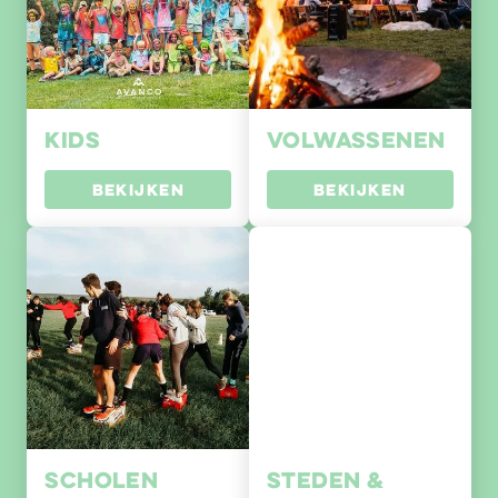
Kids
Volwassenen
BEKIJKEN
BEKIJKEN
Scholen
Steden &